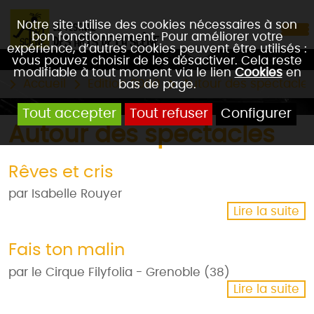
Notre site utilise des cookies nécessaires à son
bon fonctionnement. Pour améliorer votre
expérience, d’autres cookies peuvent être utilisés :
vous pouvez choisir de les désactiver. Cela reste
modifiable à tout moment via le lien
Cookies
en
Accueil
Edition 2000
Autour des spectacle
bas de page.
Tout accepter
Tout refuser
Configurer
Autour des spectacles
Rêves et cris
par Isabelle Rouyer
Lire la suite
Fais ton malin
par le Cirque Filyfolia - Grenoble (38)
Lire la suite