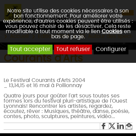
Notre site utilise des cookies nécessaires à son
bon fonctionnement. Pour améliorer votre
expérience, d’autres cookies peuvent être utilisés :
vous pouvez choisir de les désactiver. Cela reste
modifiable à tout moment via le lien
Cookies
en
Accueil
Edition 2004
30. Autour des specta
bas de page.
Tout accepter
Tout refuser
Configurer
Courants d'Arts
Le Festival Courants d'Arts 2004
_ 13,14,15 et 16 mai à Pollionnay
Quatre jours pour goûter l'art sous toutes ses
formes lors du festival pluri-artistique de l'Ouest
Lyonnais! Rencontrer les artistes, regardez,
écoutez, rêver : Musiques, théâtre, danse, poésie,
contes, photo, sculptures, peintures, vidéo...